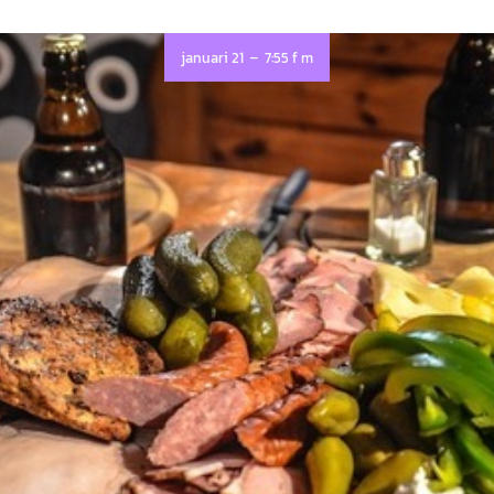
-
januari 21
7:55 f m