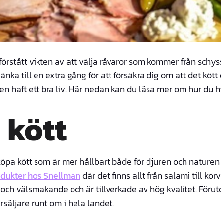
r förstått vikten av att välja råvaror som kommer från sch
tänka till en extra gång för att försäkra dig om att det kött
n haft ett bra liv. Här nedan kan du läsa mer om hur du hit
 kött
öpa kött som är mer hållbart både för djuren och naturen f
odukter hos Snellman
där det finns allt från salami till korv
 och välsmakande och är tillverkade av hög kvalitet. Förut
örsäljare runt om i hela landet.