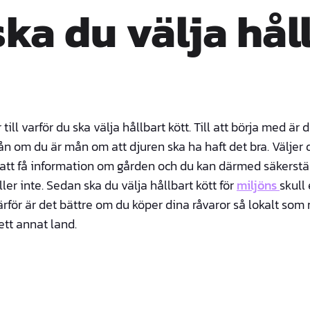
ska du välja hål
ll varför du ska välja hållbart kött. Till att börja med är 
ån om du är mån om att djuren ska ha haft det bra. Väljer d
ig att få information om gården och du kan därmed säkers
ler inte. Sedan ska du välja hållbart kött för
miljöns
skull
rför är det bättre om du köper dina råvaror så lokalt som m
tt annat land.