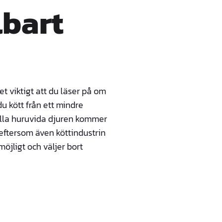
lbart
det viktigt att du läser på om
u kött från ett mindre
tälla huruvida djuren kommer
 eftersom även köttindustrin
öjligt och väljer bort