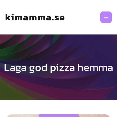
Skip
to
content
kimamma.se
Laga god pizza hemma